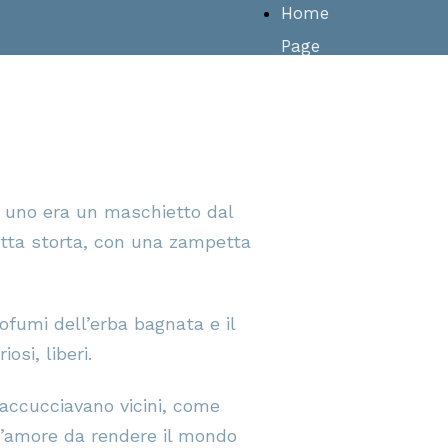
Home
Page
: uno era un maschietto dal
tutta storta, con una zampetta
rofumi dell’erba bagnata e il
osi, liberi.
 accucciavano vicini, come
i d’amore da rendere il mondo