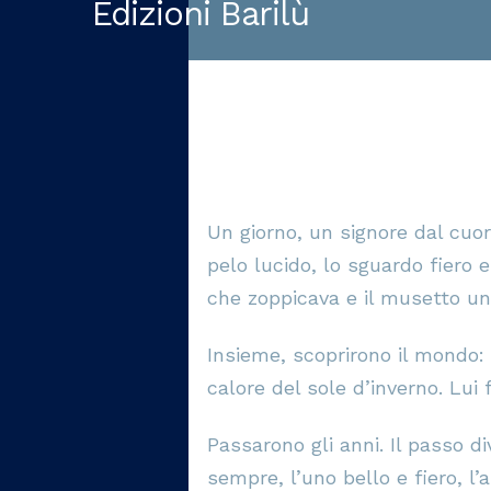
Edizioni Barilù
Un giorno, un signore dal cuo
pelo lucido, lo sguardo fiero 
che zoppicava e il musetto u
Insieme, scoprirono il mondo: l
calore del sole d’inverno. Lui f
Passarono gli anni. Il passo d
sempre, l’uno bello e fiero, l