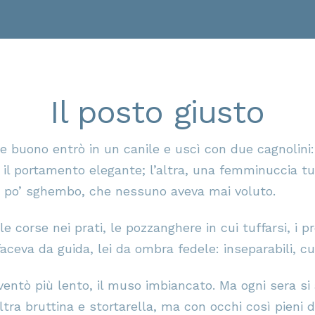
Il posto giusto
re buono entrò in un canile e uscì con due cagnolini
e il portamento elegante; l’altra, una femminuccia 
n po’ sghembo, che nessuno aveva mai voluto.
e corse nei prati, le pozzanghere in cui tuffarsi, i p
aceva da guida, lei da ombra fedele: inseparabili, curi
iventò più lento, il muso imbiancato. Ma ogni sera si
’altra bruttina e stortarella, ma con occhi così pien