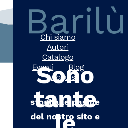
Barilù
Chi siamo
Autori
Catalogo
Sono
Eventi
Blog
Acquisti
tante
sfoglia le pagine
le
del nostro sito e