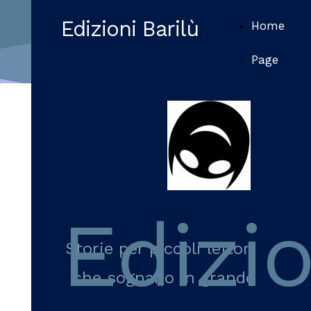
Edizioni Barilù
Home
Page
Edizio
Storie per piccoli lettori
che sognano in grande