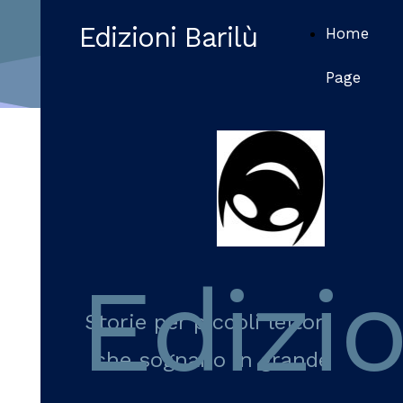
Edizioni Barilù
Home
Page
Edizio
Storie per piccoli lettori
che sognano in grande