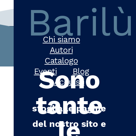
Barilù
Chi siamo
Autori
Catalogo
Sono
Eventi
Blog
Acquisti
tante
sfoglia le pagine
le
del nostro sito e